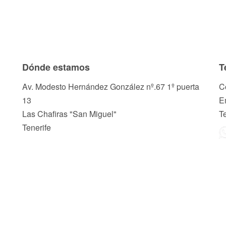
Dónde estamos
T
Av. Modesto Hernández González nº.67 1º puerta
C
13
E
Las Chafiras "San Miguel"
T
Tenerife