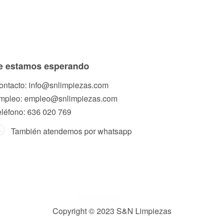
e estamos esperando
ontacto: info@snlimpiezas.com
mpleo: empleo@snlimpiezas.com
eléfono: 636 020 769
También atendemos por whatsapp
Diseño web
Copyright © 2023 S&N Limpiezas