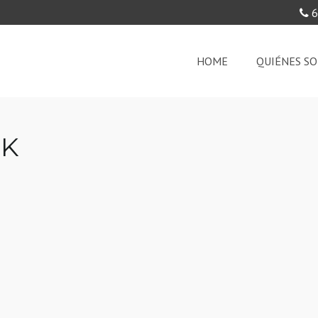
6
HOME
QUIÉNES S
RK