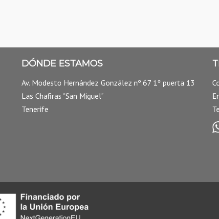
DÓNDE ESTAMOS
T
Av. Modesto Hernández González nº.67 1º puerta 13
C
Las Chafiras "San Miguel"
E
Tenerife
T